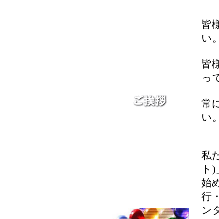
皆
い
皆
っ
常
い
私た
ト
始
行
ン