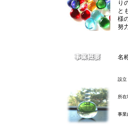
り
と
様
努
名
設立
所在
事業