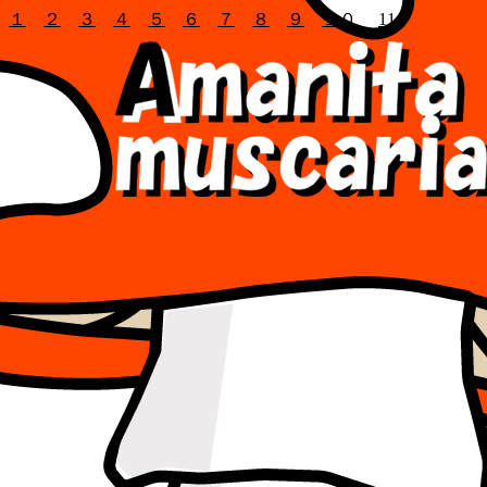
１
２
３
４
５
６
７
８
９
１０
11