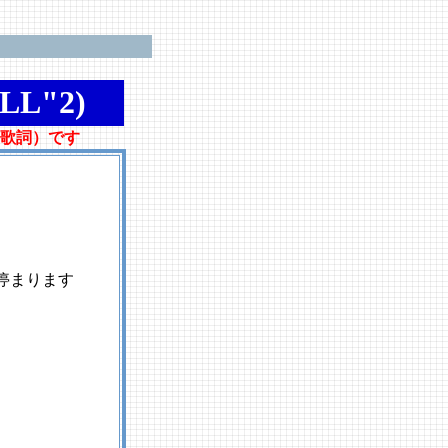
L"2)
歌詞）です
停まります