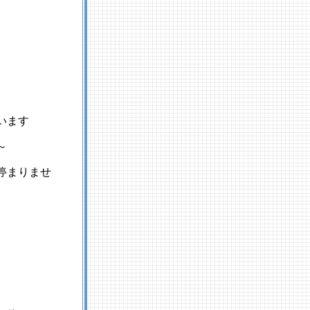
います
～
停まりませ