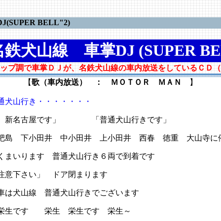
UPER BELL"2)
鉄犬山線 車掌DJ (SUPER BEL
ップ調で車掌ＤＪが、名鉄犬山線の車内放送をしているＣＤ（
【
歌（車内放送） ： ＭＯＴＯＲ ＭＡＮ
】
通犬山行き・・・・・・・
新名古屋です」 「普通犬山行きです」
 下小田井 中小田井 上小田井 西春 徳重 大山寺に
まいります 普通犬山行き６両で到着です
意下さい」 ドア閉まります
は犬山線 普通犬山行きでございます
生です 栄生 栄生です 栄生～