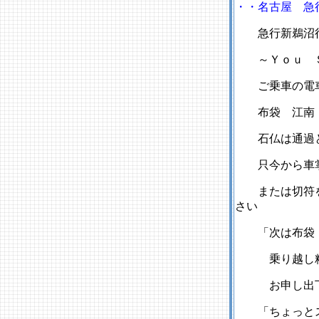
・・名古屋 急
急行新鵜沼行
～Ｙｏｕ Ｓ
ご乗車の電車
布袋 江南 
石仏は通過と
只今から車掌
または切符を
さい
「次は布袋 
乗り越し精算
お申し出下さ
「ちょっとス