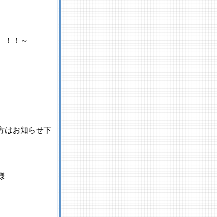
 ！！～
方はお知らせ下
様