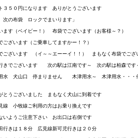
３５０円になります ありがとうございます
次の布袋 ロックでまいります」
ます（ベイビー！） 布袋でございます（お客様～？）
ございます（ご乗車してますかー！？）
ございます （イ～～エーーイ！！） まもなく布袋でござ
きでございます 次の駅は江南です～ 次の駅は柏森です
水 犬山口 停まりません 木津用水～ 木津用水・・・
とうございました まもなく犬山に到着です
線 小牧線ご利用の方はお乗り換えです
いようご注意下さい お出口は右側です
行きは１８分 広見線新可児行きは２０分