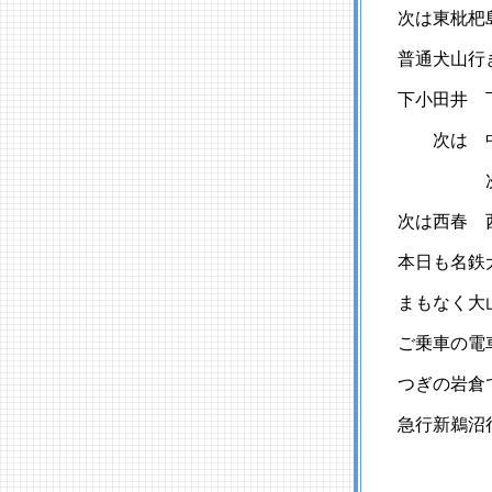
次は東枇杷島
普通犬山行き
下小田井 下
次は 中小田
次は 上小
次は西春 西
本日も名鉄犬
まもなく大山
ご乗車の電車
つぎの岩倉で
急行新鵜沼行き