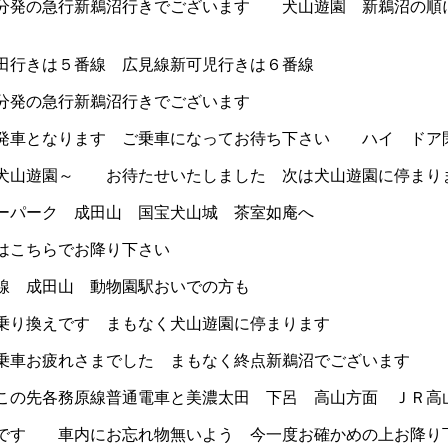
発の急行新鵜沼行きでございます 犬山遊園 新鵜沼の順
行きは５番線 広見線新可児行きは６番線
発の急行新鵜沼行きでございます
車となります ご乗車になってお待ち下さい ハイ ドア
山遊園～ お待たせいたしました 次は犬山遊園に停まり
パーク 成田山 国宝犬山城 茶室如庵へ
こちらでお降り下さい
 成田山 動物園駅おいでの方も
り換えです まもなく犬山遊園に停まります
車お疲れさまでした まもなく終点新鵜沼でございます
の先各務原線普通電車と美濃太田 下呂 高山方面 ＪＲ高
す 車内にお忘れ物無いよう 今一度お確かめの上お降り