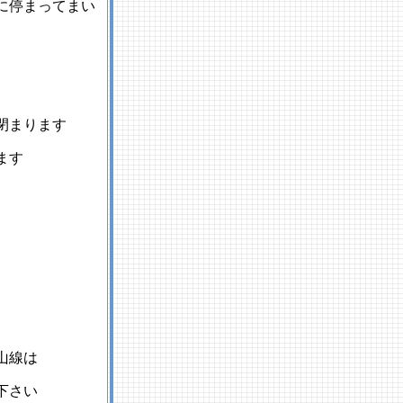
に停まってまい
閉まります
ます
山線は
下さい