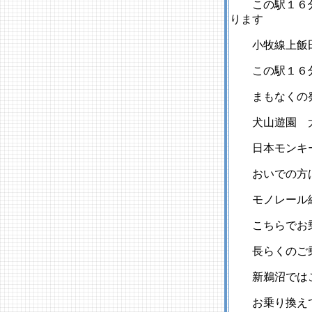
この駅１６分
ります
小牧線上飯田
この駅１６分
まもなくの発
犬山遊園 犬
日本モンキー
おいでの方は
モノレール線
こちらでお乗
長らくのご乗
新鵜沼ではこ
お乗り換えで