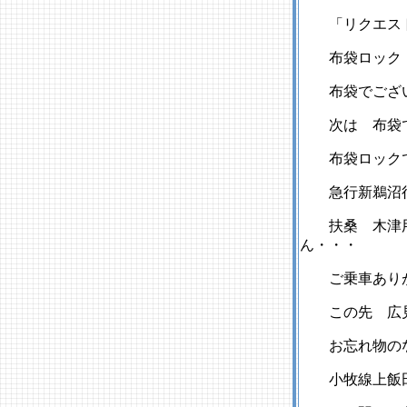
「リクエスト
布袋ロック 
布袋でござい
次は 布袋で
布袋ロックで
急行新鵜沼行
扶桑 木津用
ん・・・
ご乗車ありが
この先 広見
お忘れ物のな
小牧線上飯田