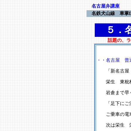
名古屋弁講座
名鉄犬山線 車掌DJ(S
５．名
話題の、ラ
・・名古屋 普
「新名古屋 
栄生 東枇杷島
岩倉まで早く
「足下にご注
ご乗車の電車
次は栄生 栄