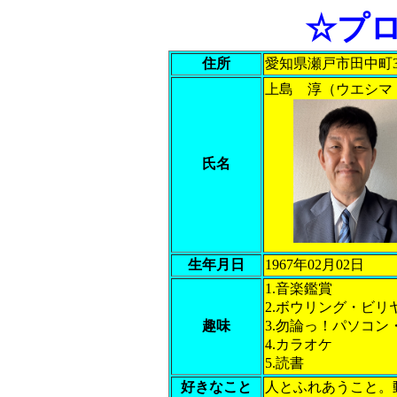
☆プ
住所
愛知県瀬戸市田中町3
上島 淳（ウエシマ
氏名
生年月日
1967年02月02日
1.音楽鑑賞
2.ボウリング・ビリ
趣味
3.勿論っ！パソコン
4.カラオケ
5.読書
好きなこと
人とふれあうこと。