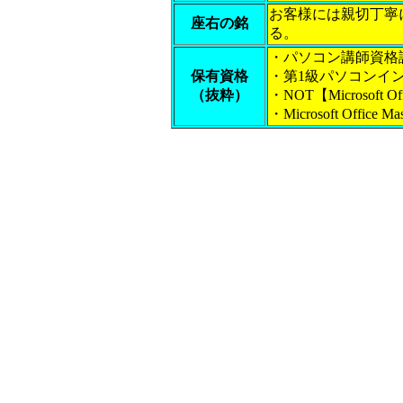
お客様には親切丁寧
座右の銘
る。
・パソコン講師資格
保有資格
・第1級パソコンイ
（抜粋）
・NOT【Microsoft Offi
・Microsoft Office 