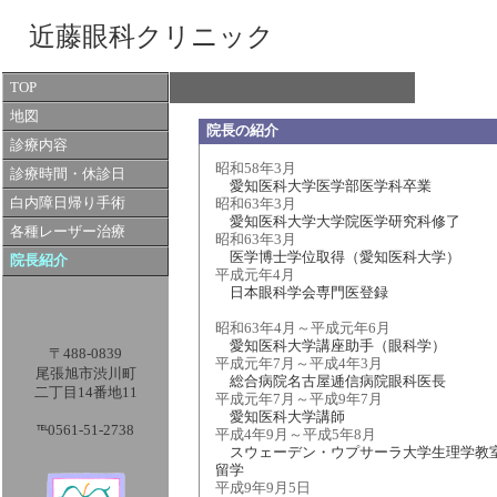
近藤眼科クリニック
TOP
地図
院長の紹介
診療内容
昭和58年3月
診療時間・休診日
愛知医科大学医学部医学科卒業
白内障日帰り手術
昭和63年3月
愛知医科大学大学院医学研究科修了
各種レーザー治療
昭和63年3月
医学博士学位取得（愛知医科大学）
院長紹介
平成元年4月
日本眼科学会専門医登録
昭和63年4月～平成元年6月
愛知医科大学講座助手（眼科学）
〒488-0839
平成元年7月～平成4年3月
尾張旭市渋川町
総合病院名古屋逓信病院眼科医長
二丁目14番地11
平成元年7月～平成9年7月
愛知医科大学講師
℡0561-51-2738
平成4年9月～平成5年8月
スウェーデン・ウプサーラ大学生理学教
留学
平成9年9月5日