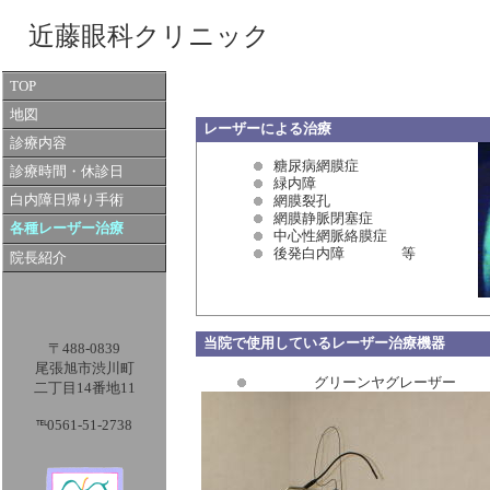
近藤眼科クリニック
TOP
地図
レーザーによる治療
診療内容
糖尿病網膜症
診療時間・休診日
緑内障
白内障日帰り手術
網膜裂孔
網膜静脈閉塞症
各種レーザー治療
中心性網脈絡膜症
後発白内障 等
院長紹介
当院で使用しているレーザー治療機器
〒488-0839
尾張旭市渋川町
グリーンヤグレーザー
二丁目14番地11
℡0561-51-2738