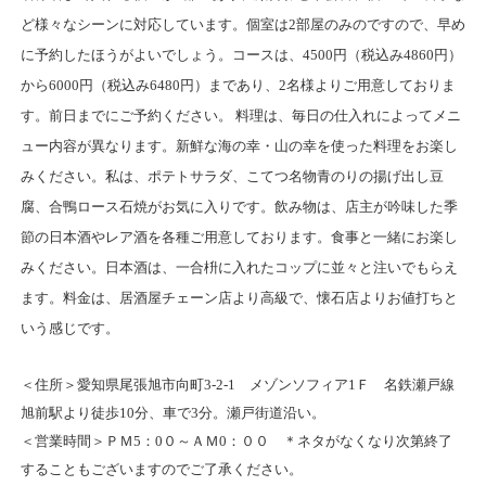
ど様々なシーンに対応しています。個室は2部屋のみのですので、早め
に予約したほうがよいでしょう。コースは、4500円（税込み4860円）
から6000円（税込み6480円）まであり、2名様よりご用意しておりま
す。前日までにご予約ください。 料理は、毎日の仕入れによってメニ
ュー内容が異なります。新鮮な海の幸・山の幸を使った料理をお楽し
みください。私は、ポテトサラダ、こてつ名物青のりの揚げ出し豆
腐、合鴨ロース石焼がお気に入りです。飲み物は、店主が吟味した季
節の日本酒やレア酒を各種ご用意しております。食事と一緒にお楽し
みください。日本酒は、一合枡に入れたコップに並々と注いでもらえ
ます。料金は、居酒屋チェーン店より高級で、懐石店よりお値打ちと
いう感じです。
＜住所＞愛知県尾張旭市向町3-2-1 メゾンソフィア1Ｆ 名鉄瀬戸線
旭前駅より徒歩10分、車で3分。瀬戸街道沿い。
＜営業時間＞ＰＭ5：0０～ＡＭ0：００ ＊ネタがなくなり次第終了
することもございますのでご了承ください。