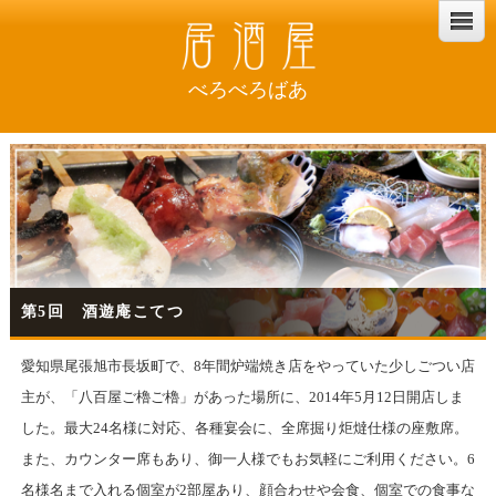
べろべろばあ
第5回 酒遊庵こてつ
愛知県尾張旭市長坂町で、8年間炉端焼き店をやっていた少しごつい店
主が、「八百屋ご櫓ご櫓」があった場所に、2014年5月12日開店しま
した。
最大24名様に対応、各種宴会に、全席掘り炬燵仕様の座敷席。
また、カウンター席もあり、御一人様でもお気軽にご利用ください。6
名様名まで入れる
個室が2部屋あり、顔合わせや会食、個室での食事な