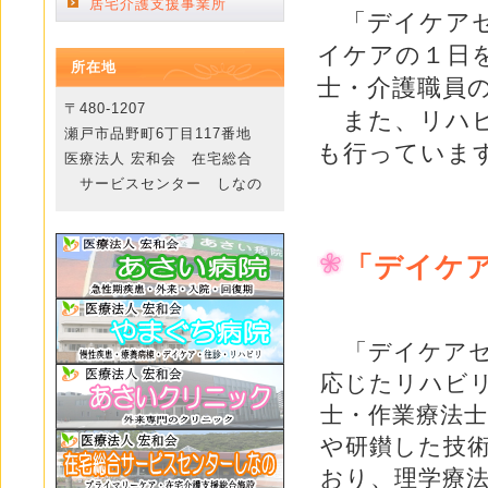
居宅介護支援事業所
「デイケアセ
イケアの１日
所在地
士・介護職員
〒480-1207
また、リハビ
瀬戸市品野町6丁目117番地
も行っていま
医療法人 宏和会 在宅総合
サービスセンター しなの
「デイケ
「デイケアセ
応じたリハビ
士・作業療法
や研鑚した技
おり、理学療