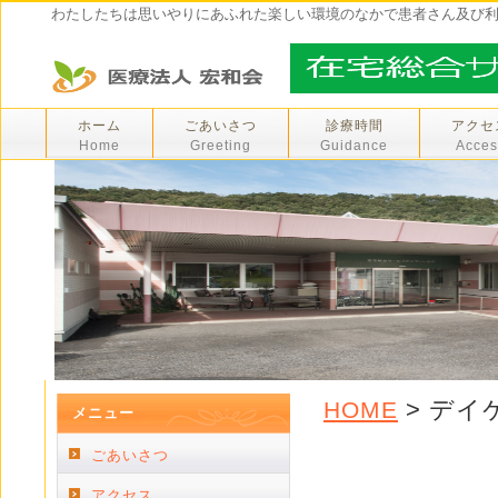
わたしたちは思いやりにあふれた楽しい環境のなかで患者さん及び
ホーム
ごあいさつ
診療時間
アクセ
Home
Greeting
Guidance
Acces
> デイ
HOME
メニュー
ごあいさつ
アクセス