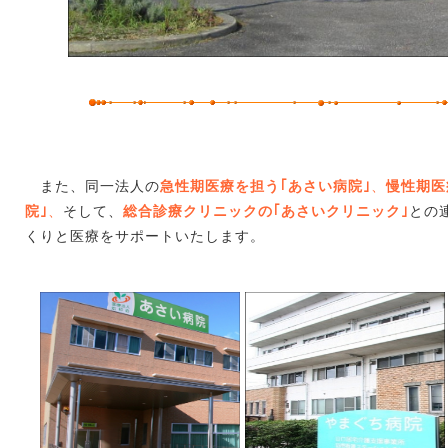
また、同一法人の
急性期医療を担う｢あさい病院｣
、
慢性期医
院｣
、
そして、
総合診療クリニックの｢あさいクリニック｣
との
くりと医療をサポートいたします。