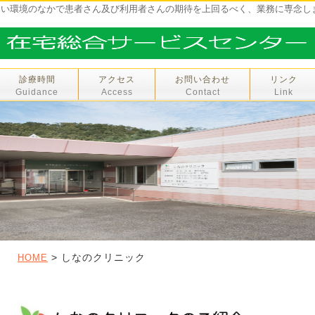
しい環境のなかで患者さん及び利用者さんの期待を上回るべく、業務に専念し
診療時間
アクセス
お問い合わせ
リンク
Guidance
Access
Contact
Link
> しなのクリニック
HOME