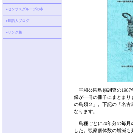
●センサスグループの本
●世話人ブログ
●リンク集
平和公園鳥類調査の1987
録が一冊の冊子にまとまり
の鳥類２」。下記の「名古
なります。
鳥種ごとに20年分の毎
した。観察個体数の増減も