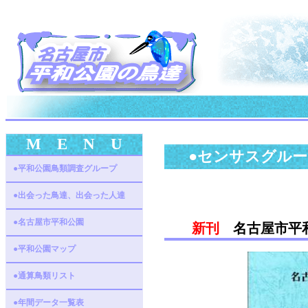
M E N U
●センサスグル
●平和公園鳥類調査グループ
●出会った鳥達、出会った人達
●名古屋市平和公園
新刊
名古屋市平
●平和公園マップ
●通算鳥類リスト
●年間データ一覧表