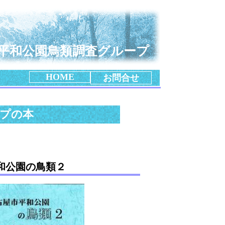
平和公園鳥類調査グループ
HOME
お問合せ
ープの本
和公園の鳥類２