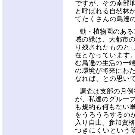
ですが、その南部
と呼ばれる自然林
てたくさんの鳥達
動・植物園のある
域の緑は、大都市
り残されたものと
在となっています。
む鳥達の生活の一
の環境が将来にわ
なれば、との思い
調査は支部の月例
が、私達のグルー
も規約も何もない
をうろうろするの
入り自由、参加資
つきにくいという