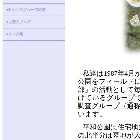
●センサスグループの本
●世話人ブログ
●リンク集
私達は1987年4
公園をフィールド
部」の活動として毎
けているグループ
調査グループ（通
います。
平和公園は住宅地
の北半分は墓地が