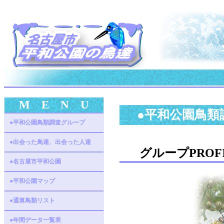
M E N U
●平和公園鳥類
●平和公園鳥類調査グループ
●出会った鳥達、出会った人達
グループPROFI
●名古屋市平和公園
●平和公園マップ
●通算鳥類リスト
●年間データ一覧表