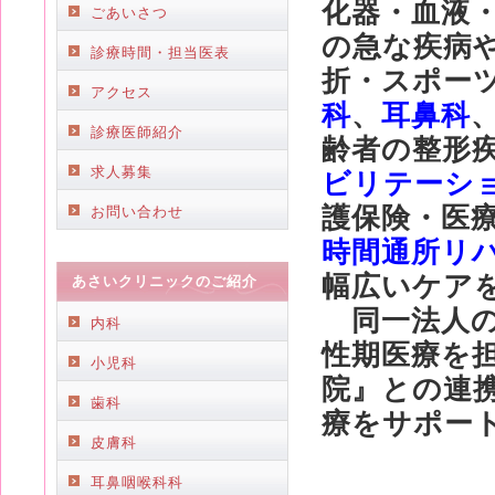
化器・血液
ごあいさつ
の急な疾病
診療時間・担当医表
折・スポー
アクセス
科
、
耳鼻科
診療医師紹介
齢者の整形
求人募集
ビリテーシ
護保険・医
お問い合わせ
時間通所リ
幅広いケア
あさいクリニックのご紹介
同一法人の
内科
性期医療を
小児科
院』との連
歯科
療をサポー
皮膚科
耳鼻咽喉科科