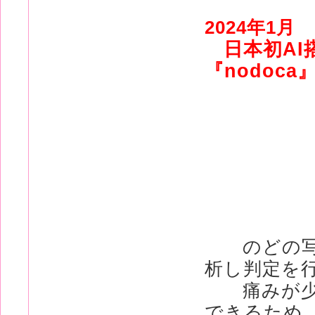
2024年1月
日本初A
『nodoc
のどの写真
析し判定を
痛みが少な
できるため