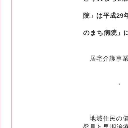
「
院」は平成29
「
のまち病院」
居宅介護事業
・ あさ
Te| 056l-
地域住民の健
発見と早期治