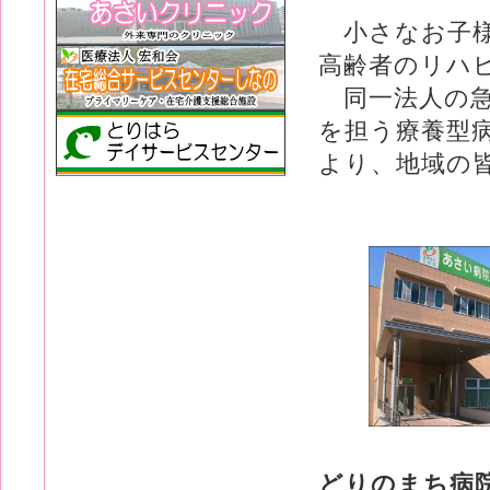
小さなお子様
高齢者のリハ
同一法人の急
を担う療養型
より、地域の
どりのまち病