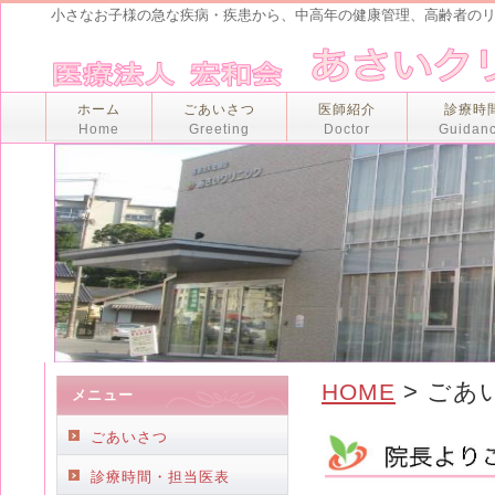
小さなお子様の急な疾病・疾患から、中高年の健康管理、高齢者の
ホーム
ごあいさつ
医師紹介
診療時
Home
Greeting
Doctor
Guidan
> ごあ
HOME
メニュー
ごあいさつ
診療時間・担当医表