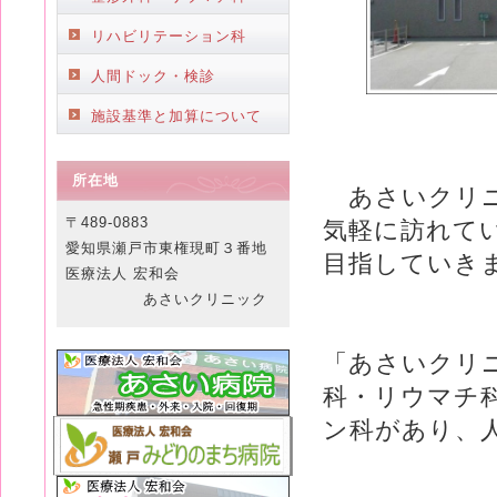
リハビリテーション科
人間ドック・検診
施設基準と加算について
所在地
あさいクリニ
〒489-0883
気軽に訪れて
愛知県瀬戸市東権現町３番地
目指していき
医療法人 宏和会
あさいクリニック
「あさいクリ
科・リウマチ
ン科があり、