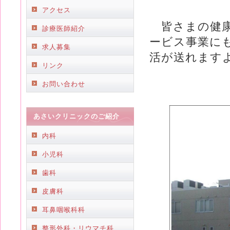
アクセス
皆さまの健康
診療医師紹介
ービス事業に
求人募集
活が送れます
リンク
お問い合わせ
あさいクリニックのご紹介
内科
小児科
歯科
皮膚科
耳鼻咽喉科科
整形外科・リウマチ科