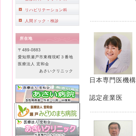
リハビリテーション科
人間ドック・検診
所在地
〒489-0883
愛知県瀬戸市東権現町３番地
医療法人 宏和会
あさいクリニック
日本専門医機構
___________
認定産業医
aaaaaaaaaaa