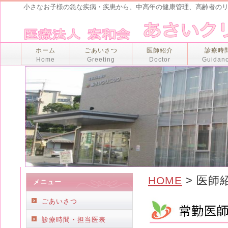
小さなお子様の急な疾病・疾患から、中高年の健康管理、高齢者の
ホーム
ごあいさつ
医師紹介
診療時
Home
Greeting
Doctor
Guidan
> 医師
HOME
メニュー
ごあいさつ
診療時間・担当医表