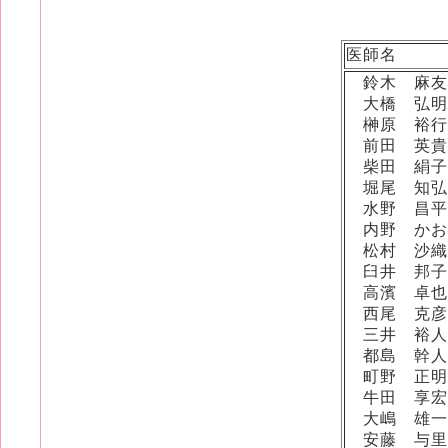
医師名
鈴木 麻友
大橋 弘明
榊原 裕行
前田 英貴
柴田 絹子
堀尾 知弘
水野 昌平
内野 かお
松村 沙織
臼井 邦子
高濱 卓也
西尾 克彦
三井 裕人
都島 幹人
町野 正明
牛田 享宏
大嶋 雄一
安藤 与里