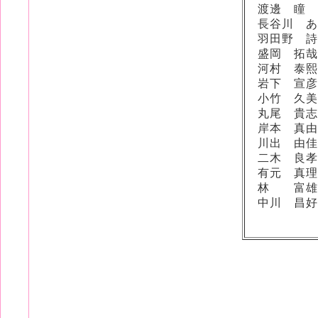
渡邊 瞳
長谷川 あ
羽田野 詩
盛岡 拓哉
河村 泰熙
岩下 宣彦
小竹 久美
丸尾 貴志
岸本 真由
川出 由佳
二木 良孝
有元 真理
林 富雄
中川 昌好